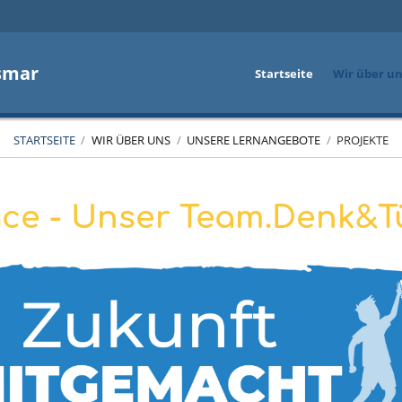
smar
Startseite
Wir über u
STARTSEITE
/
WIR ÜBER UNS
/
UNSERE LERNANGEBOTE
/
PROJEKTE
e - Unser Team.Denk&T