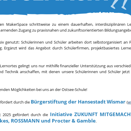
ren MakerSpace schrittweise zu einem dauerhaften, interdisziplinären 
len Lernenden Zugang zu praxisnahen und zukunftsorientierten Bildungsange
iv genutzt: Schülerinnen und Schüler arbeiten dort selbstorganisiert an 
ng. Ergänzt wird das Angebot durch Schülerfirmen, projektbasiertes Ler
Lernortes gelingt uns nur mithilfe finanzieller Unterstützung aus versch
nd Technik anschaffen, mit denen unsere Schülerinnen und Schüler jetzt 
senden Möglichkeiten bei uns an der Ostsee-Schule!
Bürgerstiftung der Hansestadt Wismar
efördert durch die
(
w
Initiative ZUKUNFT MITGEMACHT
 2025 gefördert durch die
rkes, ROSSMANN und Procter & Gamble
.