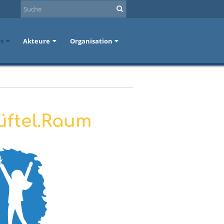
ns
Akteure
Organisation
üftel.Raum