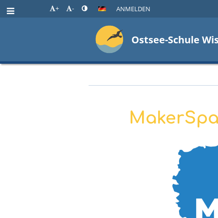
+
-
ANMELDEN
Ostsee-Schule Wi
Projekte
MakerSpac