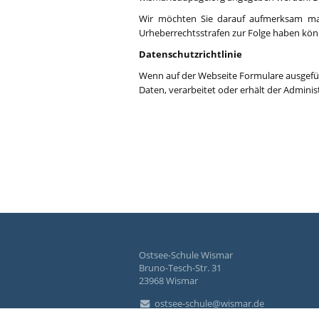
Wir möchten Sie darauf aufmerksam mach
Urheberrechtsstrafen zur Folge haben kö
Datenschutzrichtlinie
Wenn auf der Webseite Formulare ausgefüll
Daten, verarbeitet oder erhält der Admini
Ostsee-Schule Wismar
Bruno-Tesch-Str. 31
23968 Wismar
ostsee-schule@wismar.de