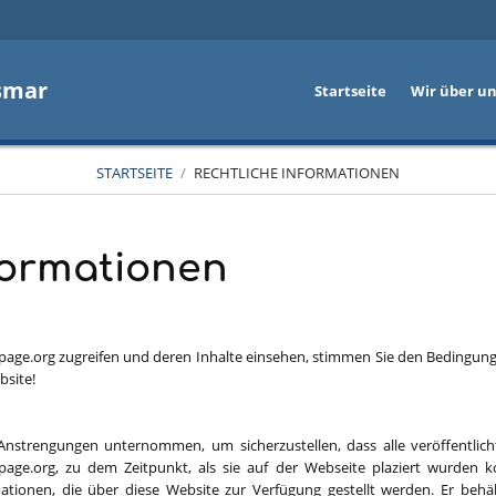
smar
Startseite
Wir über u
STARTSEITE
/
RECHTLICHE INFORMATIONEN
formationen
en
page.org zugreifen und deren Inhalte einsehen, stimmen Sie den Bedingun
bsite!
 Anstrengungen unternommen, um sicherzustellen, dass alle veröffentlic
age.org, zu dem Zeitpunkt, als sie auf der Webseite plaziert wurden ko
tionen, die über diese Website zur Verfügung gestellt werden. Er behäl