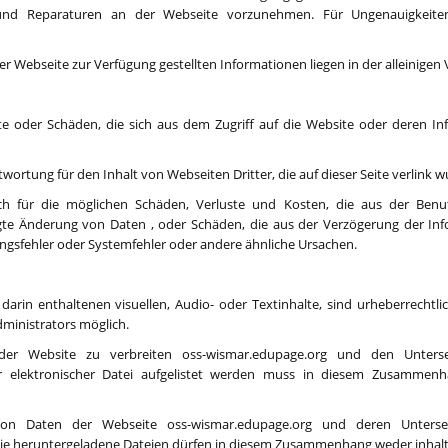
und Reparaturen an der Webseite vorzunehmen. Für Ungenauigkeiten
er Webseite zur Verfügung gestellten Informationen liegen in der alleinige
ste oder Schäden, die sich aus dem Zugriff auf die Website oder deren I
ortung für den Inhalt von Webseiten Dritter, die auf dieser Seite verlink 
lich für die möglichen Schäden, Verluste und Kosten, die aus der Be
fugte Änderung von Daten , oder Schäden, die aus der Verzögerung der I
ngsfehler oder Systemfehler oder andere ähnliche Ursachen.
darin enthaltenen visuellen, Audio- oder Textinhalte, sind urheberrechtl
dministrators möglich.
 Website zu verbreiten oss-wismar.edupage.org und den Unterseit
 elektronischer Datei aufgelistet werden muss in diesem Zusammenh
on Daten der Webseite oss-wismar.edupage.org und deren Unterseit
e heruntergeladene Dateien dürfen in diesem Zusammenhang weder inhalt